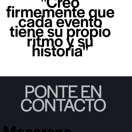
''Creo
firmemente que
cada evento
tiene su propio
ritmo y su
historia''
PONTE EN
CONTACTO
Macarena