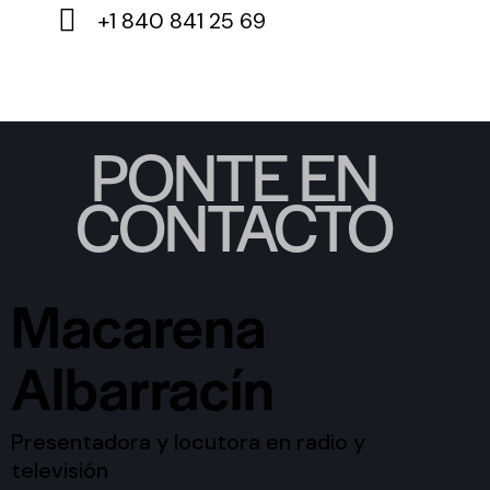
+1 840 841 25 69
PONTE EN
CONTACTO
Macarena
Albarracín
Presentadora y locutora en radio y
televisión